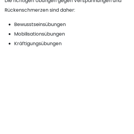
Die richtigen Übungen gegen Verspannungen und
Rückenschmerzen sind daher:
Bewusstseinsübungen
Mobilisationsübungen
Kräftigungsübungen
Wo der jeweilige Schwerpunkt der Übungen liegt ist
immer individuell und auf die Person genau
abzustimmen.
Wichtig bei der Übungsauswahl ist auch die zeitliche
Dauer. Damit ein Training nachhaltig und langfristig
durchgeführt werden kann, ist es wichtig, dass die
Übungen nicht zu viel Zeit in Anspruch nehmen.