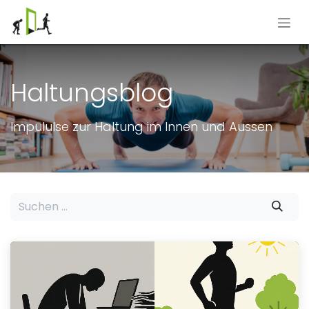
Zum Inhalt springen
Haltungsblog
Impululse zur Haltung im Innen und Aussen